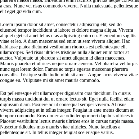
pharetra massa massa. Bibendum enim facilisis gravida neque convallis
a cras. Nunc vel risus commodo viverra. Nulla malesuada pellentesque
elit eget gravida cum.
Lorem ipsum dolor sit amet, consectetur adipiscing elit, sed do
eiusmod tempor incididunt ut labore et dolore magna aliqua. Viverra
aliquet eget sit amet tellus cras adipiscing enim eu. Elementum sagittis
vitae et leo. A diam maecenas sed enim ut sem viverra aliquet. Hac
habitasse platea dictumst vestibulum rhoncus est pellentesque elit
ullamcorper. Sed risus ultricies tristique nulla aliquet enim tortor at
auctor. Vulputate ut pharetra sit amet aliquam id diam maecenas.
Mauris pharetra et ultrices neque ornare aenean. Vel pharetra vel turpis
nunc eget lorem dolor. Fames ac turpis egestas maecenas pharetra
convallis. Tristique sollicitudin nibh sit amet. Augue lacus viverra vitae
congue eu. Vulputate mi sit amet mauris commodo.
Est pellentesque elit ullamcorper dignissim cras tincidunt. In cursus
turpis massa tincidunt dui ut ornare lectus sit. Eget nulla facilisi etiam
dignissim diam. Posuere ac ut consequat semper viverra. At risus
viverra adipiscing at in tellus integer. Feugiat in ante metus dictum at
tempor commodo. Eros donec ac odio tempor orci dapibus ultrices in.
Placerat vestibulum lectus mauris ultrices eros in cursus turpis massa.
Nascetur ridiculus mus mauris vitae ultricies. Nunc faucibus a
pellentesque sit. In tellus integer feugiat scelerisque varius.