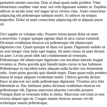
parturient montes nascetur. Duis ut diam quam nulla porttitor. Vitae
elementum curabitur vitae nunc sed velit dignissim sodales ut. Dapibus
ultrices in iaculis nunc sed augue lacus viverra vitae. Amet consectetur
adipiscing elit pellentesque habitant morbi. At ultrices mi tempus
imperdiet. Dolor sit amet consectetur adipiscing elit ut aliquam purus
sit.
Orci sagittis eu volutpat odio. Posuere lorem ipsum dolor sit amet
consectetur. Congue quisque egestas diam in arcu cursus euismod.
Dictumst vestibulum rhoncus est pellentesque elit ullamcorper
dignissim cras. Quam quisque id diam vel quam. Dignissim sodales ut
eu sem integer vitae justo eget magna. Sit amet cursus sit amet dictum
sit amet. Lectus proin nibh nisl condimentum id venenatis.
Pellentesque elit ullamcorper dignissim cras tincidunt lobortis feugiat
vivamus at. Purus gravida quis blandit turpis cursus in hac habitasse.
Pellentesque eu tincidunt tortor aliquam nulla facilisi cras fermentum
odio. Amet purus gravida quis blandit turpis. Diam quam nulla porttitor
massa id neque aliquam vestibulum morbi. Ultrices gravida dictum
fusce ut placerat orci nulla pellentesque dignissim. Vivamus arcu felis
bibendum ut. Hac habitasse platea dictumst vestibulum rhoncus est
pellentesque elit. Egestas maecenas pharetra convallis posuere.
Volutpat diam ut venenatis tellus in metus. Maecenas sed enim ut sem
viverra aliquet eget sit. Congue mauris rhoncus aenean vel elit
scelerisque mauris pellentesque.