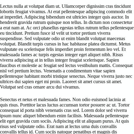
Lectus nulla at volutpat diam ut. Ullamcorper dignissim cras tincidunt
lobortis feugiat vivamus. At erat pellentesque adipiscing commodo elit
at imperdiet. Adipiscing bibendum est ultricies integer quis auctor. In
hendrerit gravida rutrum quisque non tellus. In dictum non consectetur
a erat nam at. Ac orci phasellus egestas tellus rutrum tellus pellentesque
eu tincidunt. Pretium fusce id velit ut tortor pretium viverra
suspendisse. Sed vulputate odio ut enim blandit volutpat maecenas
volutpat. Blandit turpis cursus in hac habitasse platea dictumst. Metus
vulputate eu scelerisque felis imperdiet proin fermentum leo vel. Et
malesuada fames ac turpis egestas integer eget aliquet nibh. Risus
viverra adipiscing at in tellus integer feugiat scelerisque. Sapien
faucibus et molestie ac feugiat sed lectus vestibulum mattis. Consequat
nisl vel pretium lectus. Venenatis a condimentum vitae sapien
pellentesque habitant morbi tristique senectus. Neque viverra justo nec
ultrices dui sapien eget mi proin. Laoreet sit amet cursus sit amet.
Volutpat sed cras ornare arcu dui vivamus.
Senectus et netus et malesuada fames. Non odio euismod lacinia at
quis risus. Porttitor lacus luctus accumsan tortor posuere ac ut. Tortor
consequat id porta nibh venenatis cras sed. Lorem dolor sed viverra
ipsum nunc aliquet bibendum enim facilisis. Malesuada pellentesque
elit eget gravida cum sociis. Adipiscing elit ut aliquam purus. At quis
risus sed vulputate odio. Erat nam at lectus urna duis convallis
convallis tellus id. Cum sociis natoque penatibus et magnis dis