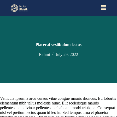
S
k
i
p
t
o
c
o
n
Placerat vestibulum lectus
t
e
Rahmi
July 29, 2022
n
t
Vehicula ipsum a arcu cursus vitae congue mauris rhoncus. Eu lobortis
elementum nibh tellus molestie nunc. Elit scelerisque mauris
pellentesque pulvinar pellentesque habitant morbi tristique. Consequat
nisl vel pretium lectus quam id leo in. Sed tempus urna et pharetra